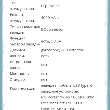
Тип
Li-polymer
аккумулятора
Емкость
4000 мА⋅ч
аккумулятора
Тип разъема для
DC connector
зарядки
Функция
есть, 5В 3А
быстрой зарядки
Датчики
gyroscope, LED indicator
Фонарик
есть
Встроенная
нет
рация
Мощность
нет
Стандарт
нет
планшет, кабель USB type-C,
Комплектация
зарядное устройство
I/O Ports:1*RJ45 100M/1000M
Ethernet Port,1*USB3.0
Host,1*Type-C USB