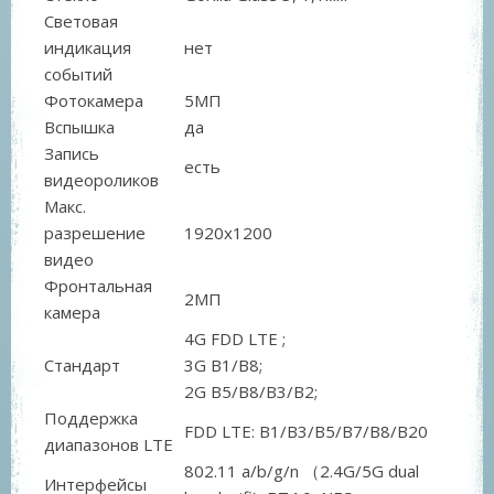
Световая
индикация
нет
событий
Фотокамера
5МП
Вспышка
да
Запись
есть
видеороликов
Макс.
разрешение
1920x1200
видео
Фронтальная
2МП
камера
4G FDD LTE ;
Стандарт
3G B1/B8;
2G B5/B8/B3/B2;
Поддержка
FDD LTE: B1/B3/B5/B7/B8/B20
диапазонов LTE
802.11 a/b/g/n （2.4G/5G dual
Интерфейсы