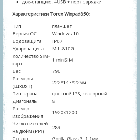
док-станцию, 4USB + порт зарядки.
Характеристики Torex Winpad850:
Тип
планшет
Версия ОС
Windows 10
Водозащита
IP67
Ударозащита
MIL-810G
Количество SIM-
1 miniSIM
карт
Вес
790
Размеры
222*147*22мм
(ШxВxТ)
Тип экрана
цветной IPS, сенсорный
Диагональ
8
Размер
1920x1200
изображения
Число пикселей
283
на дюйм (PPI)
Стекло
Gorilla Glass 3, 1,1мм