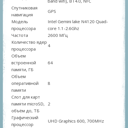
band wifi), BT4.0, NFC
Спутниковая
GPS
навигация
Модель
Intel Gemini lake N4120 Quad-
процессора
core 1.1-2.6Ghz
Частота
2600 МГц
Количество ядер
4
процессора
Объем
встроенной
64
памяти, ГБ
Объем
оперативной
8
памяти
Слот для карт
памяти microSD,
2
объём до, ТБ
Графический
UHD Graphics 600, 700MHz
процессор