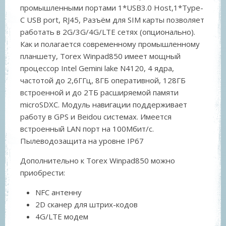
промышленными портами 1*USB3.0 Host,1*Type-
C USB port, RJ45, Разъём для SIM карты позволяет
работать в 2G/3G/4G/LTE сетях (опционально).
Как и полагается современному промышленному
планшету, Torex Winpad850 имеет мощный
процессор Intel Gemini lake N4120, 4 ядра,
частотой до 2,6ГГц, 8ГБ оперативной, 128ГБ
встроенной и до 2ТБ расширяемой памяти
microSDXC. Модуль навигации поддерживает
работу в GPS и Beidou системах. Имеется
встроенный LAN порт на 100Мбит/с.
Пылеводозащита на уровне IP67
Дополнительно к Torex Winpad850 можно
приобрести:
NFC антенну
2D сканер для штрих-кодов
4G/LTE модем