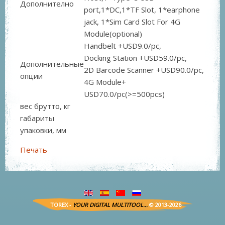
Дополнително
port,1*DC,1*TF Slot, 1*earphone
jack, 1*Sim Card Slot For 4G
Module(optional)
Handbelt +USD9.0/pc,
Docking Station +USD59.0/pc,
Дополнительные
2D Barcode Scanner +USD90.0/pc,
опции
4G Module+
USD70.0/pc(>=500pcs)
вес брутто, кг
габариты
упаковки, мм
Печать
TOREX -
YOUR DIGITAL MULTITOOL...
© 2013-2026