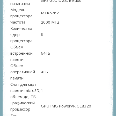
GPS,GLONASS, Beidou
навигация
Модель
MTK6762
процессора
Частота
2000 МГц
Количество
ядер
8
процессора
Объем
встроенной
64ГБ
памяти
Объем
оперативной
4ГБ
памяти
Слот для карт
памяти microSD,
1
объём до, ТБ
Графический
GPU IMG PowerVR GE8320
процессор
Тип