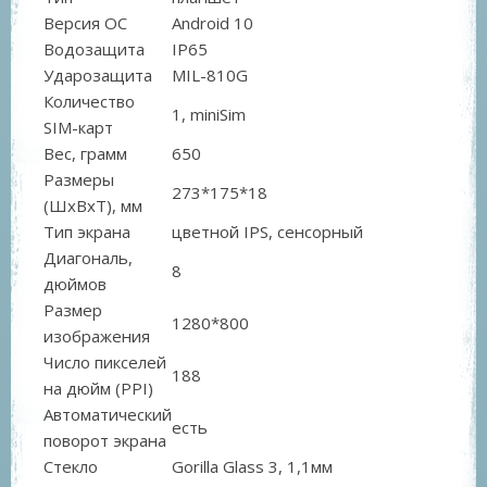
Версия ОС
Android 10
Водозащита
IP65
Ударозащита
MIL-810G
Количество
1, miniSim
SIM-карт
Вес, грамм
650
Размеры
273*175*18
(ШxВxТ), мм
Тип экрана
цветной IPS, сенсорный
Диагональ,
8
дюймов
Размер
1280*800
изображения
Число пикселей
188
на дюйм (PPI)
Автоматический
есть
поворот экрана
Стекло
Gorilla Glass 3, 1,1мм