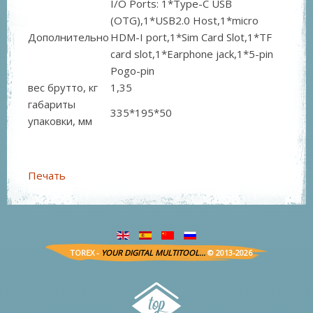
I/O Ports: 1*Type-C USB
(OTG),1*USB2.0 Host,1*micro
Дополнительно
HDM-I port,1*Sim Card Slot,1*TF
card slot,1*Earphone jack,1*5-pin
Pogo-pin
вес брутто, кг
1,35
габариты
335*195*50
упаковки, мм
Печать
TOREX -
YOUR DIGITAL MULTITOOL...
© 2013-2026