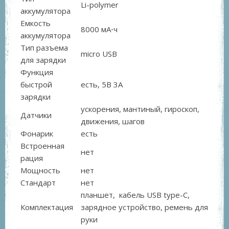
Li-polymer
аккумулятора
Емкость
8000 мА⋅ч
аккумулятора
Тип разъема
micro USB
для зарядки
Функция
быстрой
есть, 5В 3А
зарядки
ускорения, мантиный, гироскоп,
Датчики
движения, шагов
Фонарик
есть
Встроенная
нет
рация
Мощность
нет
Стандарт
нет
планшет, кабель USB type-C,
Комплектация
зарядное устройство, ремень для
руки