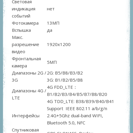
Световая
индикация
нет
событий
Фотокамера
13МП
Вспышка
да
Макс.
разрешение
1920x1200
видео
Фронтальная
5МП
камера
Диапазоны 2G /
2G: B5/B8/B3/B2
3G
3G: B1/B2/B5/B8
4G FDD_LTE：
Диапазоны 4G /
B1/B2/B3/B4/B5/B7/B8/B20
LTE
4G TDD_LTE: B38/B39/B40/B41
Support IEEE 802.11 a/b/g/n
Интерфейсы
2.4G+5Ghz dual-band WIFI,
Bluetooth 5.0, NFC
Спутниковая