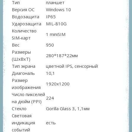
Тип
планшет
Версия ОС
Windows 10
Водозащита
IP65
Ударозащита
MIL-810G
Количество
1 miniSIM
SIM-карт
Вес
950
Размеры
280*187*22мм
(ШxВxТ)
Тип экрана
цветной IPS, сенсорный
Диагональ
10,1
Размер
1920x1200
изображения
Число пикселей
224
на дюйм (PPI)
Стекло
Gorilla Glass 3, 1,1мм
Световая
индикация
есть
событий