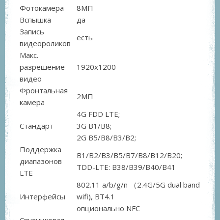
Фотокамера
8МП
Вспышка
да
Запись
есть
видеороликов
Макс.
разрешение
1920x1200
видео
Фронтальная
2МП
камера
4G FDD LTE;
Стандарт
3G B1/B8;
2G B5/B8/B3/B2;
Поддержка
B1/B2/B3/B5/B7/B8/B12/B20;
диапазонов
TDD-LTE: B38/B39/B40/B41
LTE
802.11 a/b/g/n （2.4G/5G dual band
Интерфейсы
wifi), BT4.1
опционально NFC
Спутниковая