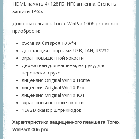
HDMI, память 4+128ГБ, NFC антенна. Степень
защиты IP65.
Дополнительно к Torex WinPad1006 pro можно
приобрести:
съёмная батарея 10 А*ч
докстанция с портами USB, LAN, RS232
экран повышенной яркости
держатели для машины, на руку, для
переноски в руке
лицензия
Original Win10 Home
лицензия
Original Win10 Pro
лицензия Original Win10 IOT
экран повышенной яркости
1D/2D сканер штрихкодов
Характеристики защищённого планшета Torex
WinPad1006 pro: