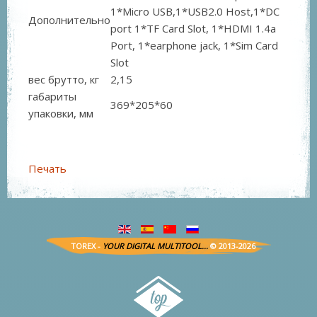
1*Micro USB,1*USB2.0 Host,1*DC
Дополнительно
port 1*TF Card Slot, 1*HDMI 1.4a
Port, 1*earphone jack, 1*Sim Card
Slot
вес брутто, кг
2,15
габариты
369*205*60
упаковки, мм
Печать
TOREX -
YOUR DIGITAL MULTITOOL...
© 2013-2026