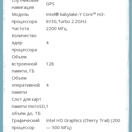
GPS
навигация
Модель
Intel® kabylake-Y Core™ m3-
процессора
6Y30,Turbo 2.2GHz
Частота
2200 МГц
Количество
ядер
4
процессора
Объем
встроенной
128
памяти, ГБ
Объем
оперативной
4
памяти
Слот для карт
памяти microSD,
1
объём до, ТБ
Графический
Intel HD Graphics (Cherry Trail) (200
процессор
— 500 MГц)