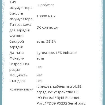
Тип
Li-polymer
аккумулятора
Емкость
10000 мА⋅ч
аккумулятора
Тип разъема
DC connector
для зарядки
Функция
быстрой
есть, 5В 3А
зарядки
Датчики
gyroscope, LED indicator
Фонарик
есть
Встроенная
нет
рация
Мощность
нет
Стандарт
нет
планшет, кабель microUSB,
Комплектация
зарядное устройство DC
I/O Ports:1*RJ45 Ethernet
Port,1*DB9 RS232 Serial port,